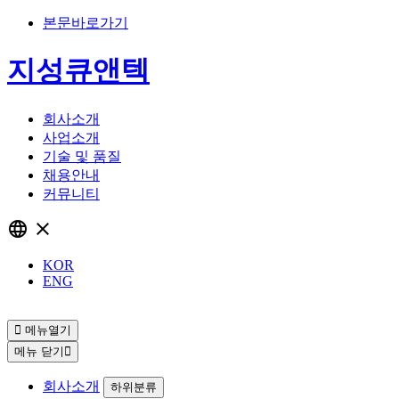
본문바로가기
지성큐앤텍
회사소개
사업소개
기술 및 품질
채용안내
커뮤니티
language
close
KOR
ENG
메뉴열기
메뉴 닫기
회사소개
하위분류