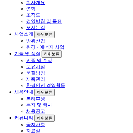
회사개요
연혁
조직도
경영방침 및 목표
오시는길
사업소개
하위분류
방위산업
환경 · 에너지 사업
기술 및 품질
하위분류
인증 및 수상
보유시설
품질방침
제품관리
환경안전 경영활동
채용안내
하위분류
복리후생
복지 및 행사
채용공고
커뮤니티
하위분류
공지사항
자료실