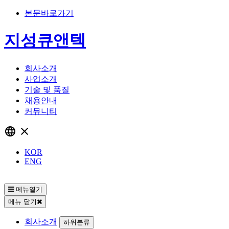
본문바로가기
지성큐앤텍
회사소개
사업소개
기술 및 품질
채용안내
커뮤니티
language
close
KOR
ENG
메뉴열기
메뉴 닫기
회사소개
하위분류