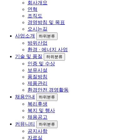
회사개요
연혁
조직도
경영방침 및 목표
오시는길
사업소개
하위분류
방위산업
환경 · 에너지 사업
기술 및 품질
하위분류
인증 및 수상
보유시설
품질방침
제품관리
환경안전 경영활동
채용안내
하위분류
복리후생
복지 및 행사
채용공고
커뮤니티
하위분류
공지사항
자료실